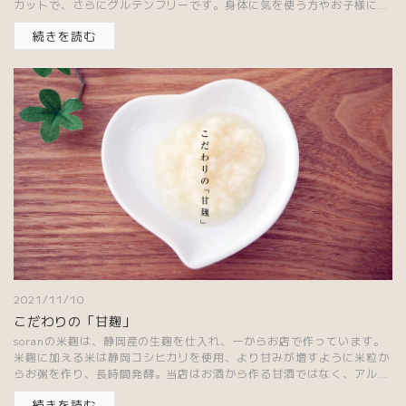
カットで、さらにグルテンフリーです。身体に気を使う方やお子様にも
安心してお...
続きを読む
2021/11/10
こだわりの「甘麹」
soranの米麹は、静岡産の生麹を仕入れ、一からお店で作っています。
米麹に加える米は静岡コシヒカリを使用、より甘みが増すように米粒か
らお粥を作り、長時間発酵。当店はお酒から作る甘酒ではなく、アル
コールが...
続きを読む