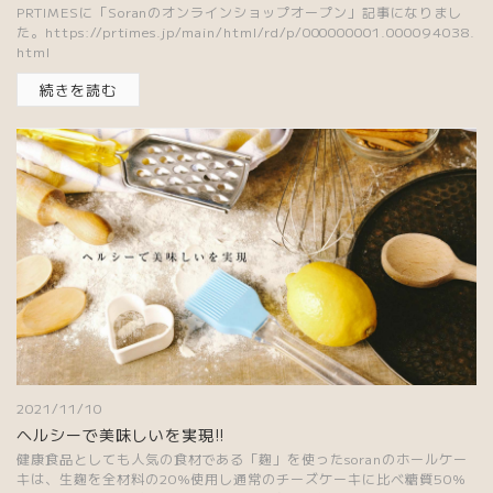
PRTIMESに「Soranのオンラインショップオープン」記事になりまし
た。https://prtimes.jp/main/html/rd/p/000000001.000094038.
html
続きを読む
2021/11/10
ヘルシーで美味しいを実現!!
健康食品としても人気の食材である「麹」を使ったsoranのホールケー
キは、生麹を全材料の20%使用し通常のチーズケーキに比べ糖質50%