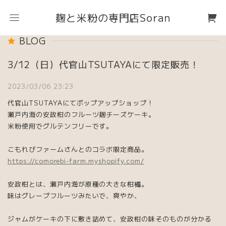
麹と米粉の専門店Soran
BLOG
3/12（日）代官山TSUTAYAにて限定販売！
2023/03/06 23:23
代官山TSUTAYAにてポップアップショップ！
瀬戸内海の安政柑のフルーツ麹チーズケーキ。
米粉使用でグルテンフリーです。
こもれびファームさんとのコラボ限定商品。
https://comorebi-farm.myshopify.com/
安政柑とは、瀬戸内海が原種の大きな柑橘。
味はグレープフルーツみたいで、爽やか、
ジャムがケーキの下に敷き詰めて、安政柑の味そのものが分かる