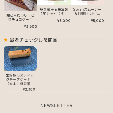
焼き菓子＆醤油麹
Soranスムージー
2箱セット（すき
＆甘麹セット(お
麹と米粉のしっと
をお裾分け）
腹から綺麗になる
りチョコケーキ
¥5,000
¥5,000
菌活・発酵美活)
¥2,600
最近チェックした商品
生胡椒のスティッ
クチーズケーキ
（６本）経営革新
取得！
¥2,300
NEWSLETTER