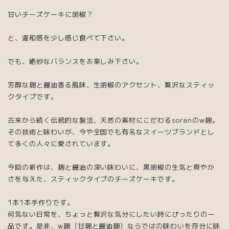
甘いチーズケーキに胡椒？
と、違和感を少し感じ食べて下さい。
でも、絶妙なバランスをお楽しみ下さい。
芳醇な麹と醤油香る風味、生胡椒のアクセント、贅沢なスティッ
クタイプです。
古来から続く伝統的な製法、天然の素材にこだわるsoranのw麹。
その技術と味わいが、今や全国でも有名なスイーツブランドとし
て多くの人々に愛されています。
今回の新作は、麹と醤油の深い味わいに、黒胡椒の生気と爽やか
さを与えた、スティックタイプのチーズケーキです。
1本1本手作りです。
何気ない日常を、ちょっと贅沢な気分にしたい時にぴったりの一
品です。是非、w麹（甘麹と醤油麹）ならではの味わいを存分に味