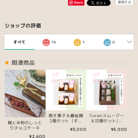
通報する
Save
ショップの評価
すべて
15
1
0
関連商品
焼き菓子＆醤油麹
Soranスムージー
2箱セット（すき
＆甘麹セット(お
麹と米粉のしっと
をお裾分け）
腹から綺麗になる
りチョコケーキ
¥5,000
¥5,000
菌活・発酵美活)
¥2,600